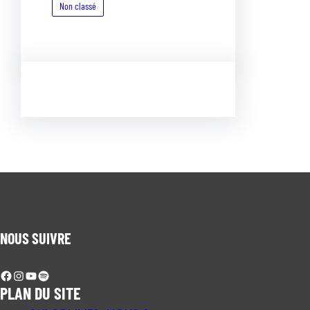
Non classé
NOUS SUIVRE
Facebook
Instagram
YouTube
Spotify
PLAN DU SITE